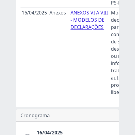
PS-PVO 20
16/04/2025
Anexos
ANEXOS VI A VIII
Modelos 
- MODELOS DE
declaraçõ
DECLARAÇÕES
para
comprova
de situaçã
desempre
ou renda
informal,
trabalho
autônomo
profission
liberal.
Cronograma
16/04/2025