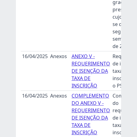
graduaçã
presenciai
cujo ingre
se dará no
segundo
semestre l
de 2025.
16/04/2025
Anexos
ANEXO V -
Requerim
REQUERIMENTO
de isenção
DE ISENÇÃO DA
taxa de
TAXA DE
inscrição 
INSCRIÇÃO
o PS-PVO 
16/04/2025
Anexos
COMPLEMENTO
Compleme
DO ANEXO V -
do
REQUERIMENTO
requerime
DE ISENÇÃO DA
de isenção
TAXA DE
taxa de
INSCRIÇÃO
inscrição 