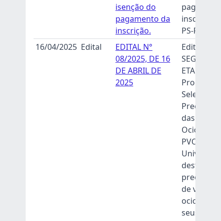
isenção do
pagament
pagamento da
inscrição 
inscrição.
PS-PVO 20
16/04/2025
Edital
EDITAL N°
Edital da
08/2025, DE 16
SEGUNDA
DE ABRIL DE
ETAPA do
2025
Processo
Seletivo p
Preenchi
das Vagas
Ociosas (P
PVO 2025)
Univasf,
destinado
preenchi
de vagas
ociosas d
seus curs