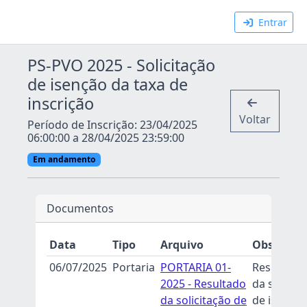
Entrar
PS-PVO 2025 - Solicitação
de isenção da taxa de
inscrição
Voltar
Período de Inscrição: 23/04/2025
06:00:00 a 28/04/2025 23:59:00
Em andamento
Documentos
Data
Tipo
Arquivo
Observaç
06/07/2025
Portaria
PORTARIA 01-
Resultado 
2025 - Resultado
da solicit
da solicitação de
de isençã